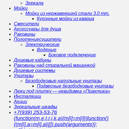
Зеркала
Мойки
Мойки из нержавеющей стали 3.0 mm.
Кухонные мойки из кварца
Смесители
Аксессуары для душа
Раковины
Полотенцесушители
Электрические
Водяные
Боковое подключение
Душевые кабины
Раковины над стиральной машинкой
Душевые системы
Унитазы
Безободковые напольные унитазы
Подвесные безободковые унитазы
Люки под плитку — невидимка «Практика»
Инсталяции
Акции
Зеркальные шкафы
+7(939) 253-53-76
(function(m,e,t,r,i,k,a){m[i]=m[i]||function()
{(m[i].a=m[i].a||[]).push(arguments)};