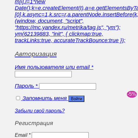
m[i].l=1*new
Date();k=e.createElement(t),a=e.getElementsBy
[0],k.async=1,k.src=r,a.parentNode.insertBefore(k,
(window, document, "script",
"https://mc.yandex.ru/metrika/tag.js", "ym");
ym(62139883, "init", { clickmap:true,
trackLinks:true, accurateTrackBounce:true });
Авторизация
Имя пользователя или email
*
Пароль
*
Запомнить меня
Войти
Забыли свой пароль?
Регистрация
Email
*