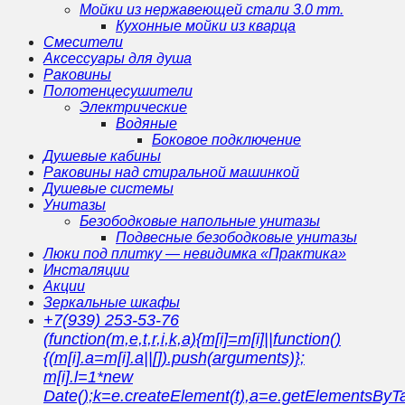
Мойки из нержавеющей стали 3.0 mm.
Кухонные мойки из кварца
Смесители
Аксессуары для душа
Раковины
Полотенцесушители
Электрические
Водяные
Боковое подключение
Душевые кабины
Раковины над стиральной машинкой
Душевые системы
Унитазы
Безободковые напольные унитазы
Подвесные безободковые унитазы
Люки под плитку — невидимка «Практика»
Инсталяции
Акции
Зеркальные шкафы
+7(939) 253-53-76
(function(m,e,t,r,i,k,a){m[i]=m[i]||function()
{(m[i].a=m[i].a||[]).push(arguments)};
m[i].l=1*new
Date();k=e.createElement(t),a=e.getElementsBy