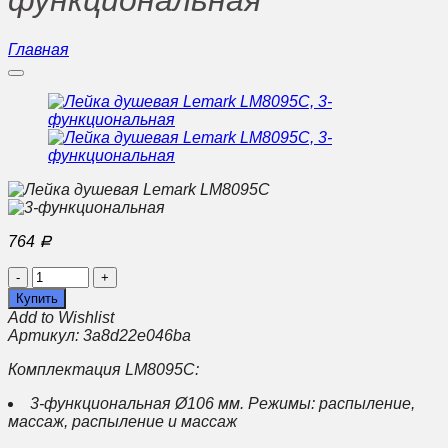
функциональная
Главная
764
Р
Количество
Лейка
Купить
душевая
Add to Wishlist
Lemark
Артикул:
3a8d22e046ba
LM8095C,
3-
Комплектация LM8095C:
функциональная
3-функциональная Ø106 мм. Режимы: распыление,
массаж, распыление и массаж