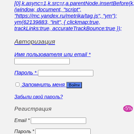
[0],k.async=1,k.src=r,a.parentNode.insertBefore(k,
(window, document, "script",
"https://mc.yandex.ru/metrika/tag.js", "ym");
ym(62139883, "init", { clickmap:true,
trackLinks:true, accurateTrackBounce:true });
Авторизация
Имя пользователя или email
*
Пароль
*
Запомнить меня
Войти
Забыли свой пароль?
Регистрация
Email
*
Пароль
*