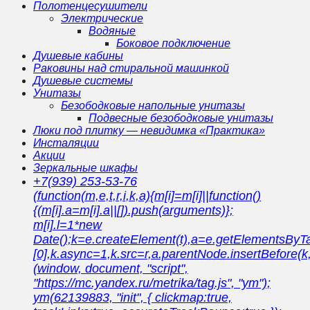
Полотенцесушители
Электрические
Водяные
Боковое подключение
Душевые кабины
Раковины над стиральной машинкой
Душевые системы
Унитазы
Безободковые напольные унитазы
Подвесные безободковые унитазы
Люки под плитку — невидимка «Практика»
Инсталяции
Акции
Зеркальные шкафы
+7(939) 253-53-76
(function(m,e,t,r,i,k,a){m[i]=m[i]||function()
{(m[i].a=m[i].a||[]).push(arguments)};
m[i].l=1*new
Date();k=e.createElement(t),a=e.getElementsBy
[0],k.async=1,k.src=r,a.parentNode.insertBefore(k,
(window, document, "script",
"https://mc.yandex.ru/metrika/tag.js", "ym");
ym(62139883, "init", { clickmap:true,