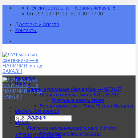
Skip
г. Электросталь, ул. Первомайская д. 8
to
Пн-Сб 9:00 - 19:00 | Вс 9:00 - 17:00
content
Доставка и Оплата
Контакты
Каталог
Ванны
Ванны акриловые Vagnerplast — ЧЕХИЯ
Ванны из сталь-эмали KALDEWEI
Чугунные ванны Wotte
Ванны акриловые Roca Россия-Испания
Мебель для ванной
Зеркала
Искать:
Мойки
Мойки из нержавеющей стали 3.0 mm.
Кухонные мойки из кварца
+7(939) 253-53-76