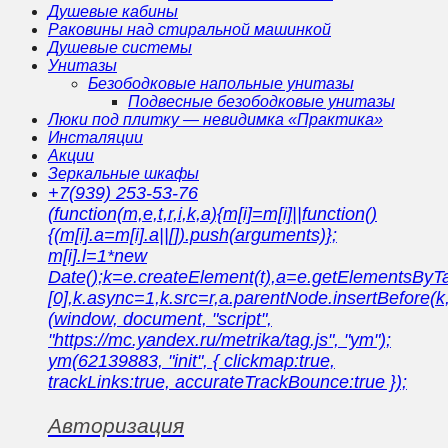
Душевые кабины
Раковины над стиральной машинкой
Душевые системы
Унитазы
Безободковые напольные унитазы
Подвесные безободковые унитазы
Люки под плитку — невидимка «Практика»
Инсталяции
Акции
Зеркальные шкафы
+7(939) 253-53-76
(function(m,e,t,r,i,k,a){m[i]=m[i]||function()
{(m[i].a=m[i].a||[]).push(arguments)};
m[i].l=1*new
Date();k=e.createElement(t),a=e.getElementsBy
[0],k.async=1,k.src=r,a.parentNode.insertBefore(k,
(window, document, "script",
"https://mc.yandex.ru/metrika/tag.js", "ym");
ym(62139883, "init", { clickmap:true,
trackLinks:true, accurateTrackBounce:true });
Авторизация