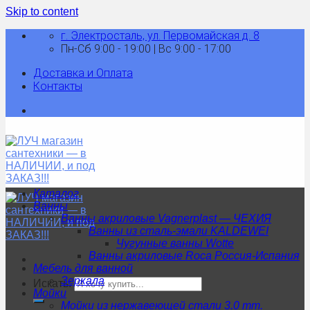
Skip to content
г. Электросталь, ул. Первомайская д. 8
Пн-Сб 9:00 - 19:00 | Вс 9:00 - 17:00
Доставка и Оплата
Контакты
Каталог
Ванны
Ванны акриловые Vagnerplast — ЧЕХИЯ
Ванны из сталь-эмали KALDEWEI
Чугунные ванны Wotte
Ванны акриловые Roca Россия-Испания
Мебель для ванной
Зеркала
Искать:
Мойки
Мойки из нержавеющей стали 3.0 mm.