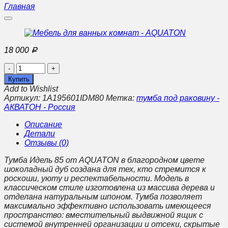
Главная
18 000
Р
Количество
Мебель
Купить
для
Add to Wishlist
ванных
Артикул:
1A195601IDM80
Метка:
тумба под раковину -
комнат
АКВАТОН - Россия
-
AQUATON
Описание
Детали
Отзывы (0)
Тумба Идель 85 от AQUATON в благородном цвете
шоколадный дуб создана для тех, кто стремится к
роскоши, уюту и респектабельности. Модель в
классическом стиле изготовлена из массива дерева и
отделана натуральным шпоном. Тумба позволяет
максимально эффективно использовать имеющееся
пространство: вместительный выдвижной ящик с
системой внутренней организации и отсеки, скрытые