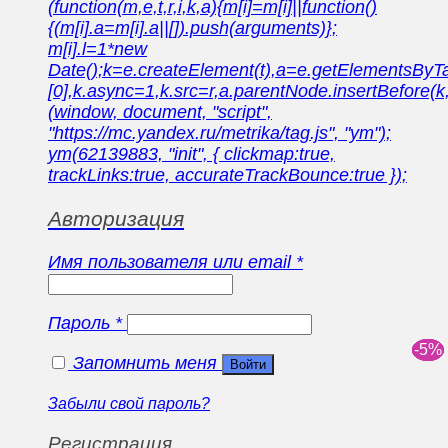
(function(m,e,t,r,i,k,a){m[i]=m[i]||function()
{(m[i].a=m[i].a||[]).push(arguments)};
m[i].l=1*new
Date();k=e.createElement(t),a=e.getElementsBy
[0],k.async=1,k.src=r,a.parentNode.insertBefore(k,
(window, document, "script",
"https://mc.yandex.ru/metrika/tag.js", "ym");
ym(62139883, "init", { clickmap:true,
trackLinks:true, accurateTrackBounce:true });
Авторизация
Имя пользователя или email
*
Пароль
*
Запомнить меня
Войти
Забыли свой пароль?
Регистрация