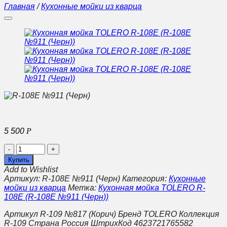
Главная
/
Кухонные мойки из кварца
5 500
Р
Количество
Кухонная
Купить
мойка
Add to Wishlist
TOLERO
Артикул:
R-108E №911 (Черн)
Категория:
Кухонные
R-
мойки из кварца
Метка:
Кухонная мойка TOLERO R-
108Е
108Е (R-108E №911 (Черн))
(R-
108E
Артикул R-109 №817 (Корич) Бренд TOLERO Коллекция
№911
R-109 Страна Россия ШтрихКод 4623721765582