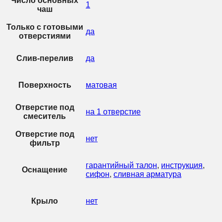
Число основных
1
чаш
Только с готовыми
да
отверстиями
Слив-перелив
да
Поверхность
матовая
Отверстие под
на 1 отверстие
смеситель
Отверстие под
нет
фильтр
гарантийный талон
,
инструкция
,
Оснащение
сифон
,
сливная арматура
Крыло
нет