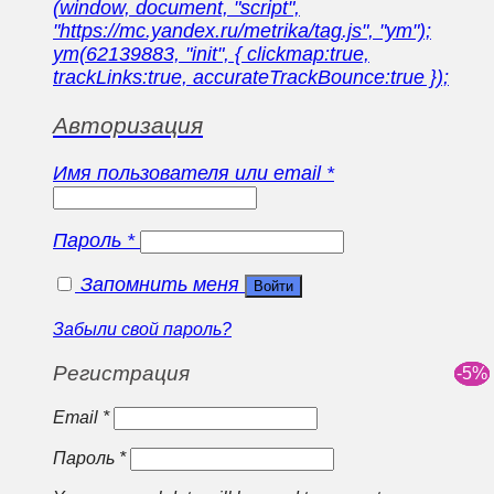
(window, document, "script",
"https://mc.yandex.ru/metrika/tag.js", "ym");
ym(62139883, "init", { clickmap:true,
trackLinks:true, accurateTrackBounce:true });
Авторизация
Имя пользователя или email
*
Пароль
*
Запомнить меня
Войти
Забыли свой пароль?
Регистрация
Email
*
Пароль
*