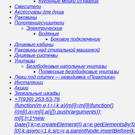
Кухонные мойки из кварца
Смесители
Аксессуары для душа
Раковины
Полотенцесушители
Электрические
Водяные
Боковое подключение
Душевые кабины
Раковины над стиральной машинкой
Душевые системы
Унитазы
Безободковые напольные унитазы
Подвесные безободковые унитазы
Люки под плитку — невидимка «Практика»
Инсталяции
Акции
Зеркальные шкафы
+7(939) 253-53-76
(function(m,e,t,r,i,k,a){m[i]=m[i]||function()
{(m[i].a=m[i].a||[]).push(arguments)};
m[i].l=1*new
Date();k=e.createElement(t),a=e.getElementsBy
[0],k.async=1,k.src=r,a.parentNode.insertBefore(k,