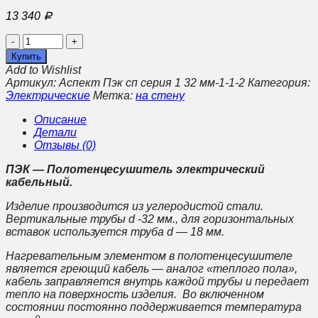
13 340
Р
Количество
Электрический
Купить
полотенцесушитель
Add to Wishlist
Пэк
Артикул:
Аспект Пэк сп серия 1 32 мм-1-1-2
Категория:
сп
Электрические
Метка:
на стену
20
ВГП
Описание
черный
Детали
универсальный
Отзывы (0)
ПЭК — Полотенцесушитель электрический
кабельный.
Изделие производится из углеродистой стали.
Вертикальные трубы d -32 мм., для горизонтальных
вставок используется труба d — 18 мм.
Нагревательным элементом в полотенцесушителе
является греющий кабель — аналог «теплого пола»,
кабель заправляется внутрь каждой трубы и передает
тепло на поверхность изделия. Во включенном
состоянии постоянно поддерживается температура