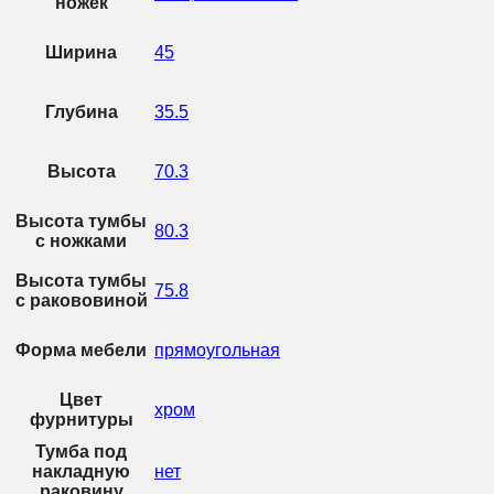
ножек
Ширина
45
Глубина
35.5
Высота
70.3
Высота тумбы
80.3
с ножками
Высота тумбы
75.8
с ракововиной
Форма мебели
прямоугольная
Цвет
хром
фурнитуры
Тумба под
накладную
нет
раковину