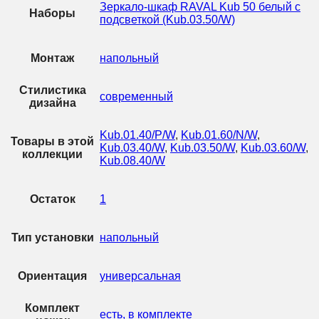
Зеркало-шкаф RAVAL Kub 50 белый с
Наборы
подсветкой (Kub.03.50/W)
Монтаж
напольный
Стилистика
современный
дизайна
Kub.01.40/P/W
,
Kub.01.60/N/W
,
Товары в этой
Kub.03.40/W
,
Kub.03.50/W
,
Kub.03.60/W
,
коллекции
Kub.08.40/W
Остаток
1
Тип установки
напольный
Ориентация
универсальная
Комплект
есть, в комплекте