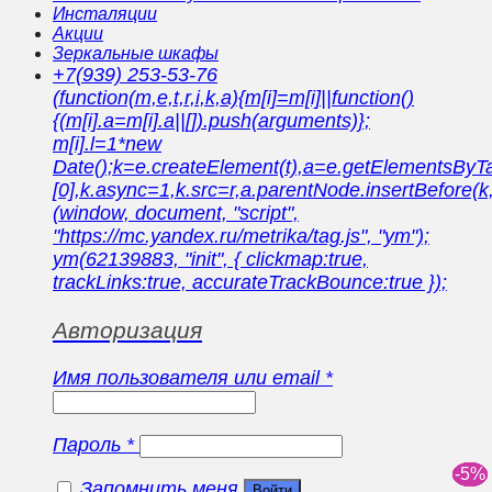
Инсталяции
Акции
Зеркальные шкафы
+7(939) 253-53-76
(function(m,e,t,r,i,k,a){m[i]=m[i]||function()
{(m[i].a=m[i].a||[]).push(arguments)};
m[i].l=1*new
Date();k=e.createElement(t),a=e.getElementsBy
[0],k.async=1,k.src=r,a.parentNode.insertBefore(k,
(window, document, "script",
"https://mc.yandex.ru/metrika/tag.js", "ym");
ym(62139883, "init", { clickmap:true,
trackLinks:true, accurateTrackBounce:true });
Авторизация
Имя пользователя или email
*
Пароль
*
Запомнить меня
Войти