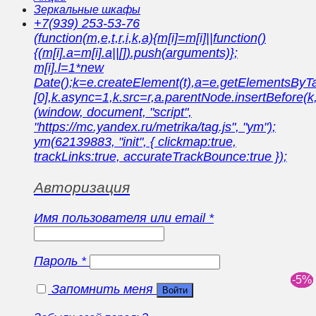
Зеркальные шкафы
+7(939) 253-53-76
(function(m,e,t,r,i,k,a){m[i]=m[i]||function()
{(m[i].a=m[i].a||[]).push(arguments)};
m[i].l=1*new
Date();k=e.createElement(t),a=e.getElementsBy
[0],k.async=1,k.src=r,a.parentNode.insertBefore(k,
(window, document, "script",
"https://mc.yandex.ru/metrika/tag.js", "ym");
ym(62139883, "init", { clickmap:true,
trackLinks:true, accurateTrackBounce:true });
Авторизация
Имя пользователя или email
*
Пароль
*
Запомнить меня
Войти