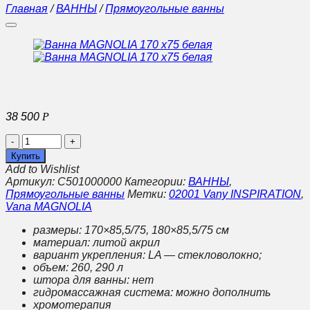
Главная
/
ВАННЫ
/
Прямоугольные ванны
38 500
Р
Количество
Ванна
Купить
MAGNOLIA
Add to Wishlist
170
Артикул:
C501000000
Категории:
ВАННЫ
,
x75
Прямоугольные ванны
Метки:
02001 Vany INSPIRATION
,
белая
Vana MAGNOLIA
размеры: 170×85,5/75, 180×85,5/75 см
материал: литой акрил
вариант укрепления: LA — стекловолокно;
объем: 260, 290 л
штора для ванны: нет
гидромассажная система: можно дополнить
хромотерапия