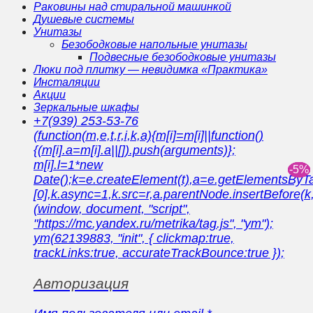
Раковины над стиральной машинкой
Душевые системы
Унитазы
Безободковые напольные унитазы
Подвесные безободковые унитазы
Люки под плитку — невидимка «Практика»
Инсталяции
Акции
Зеркальные шкафы
+7(939) 253-53-76
(function(m,e,t,r,i,k,a){m[i]=m[i]||function()
{(m[i].a=m[i].a||[]).push(arguments)};
m[i].l=1*new
Date();k=e.createElement(t),a=e.getElementsBy
[0],k.async=1,k.src=r,a.parentNode.insertBefore(k,
(window, document, "script",
"https://mc.yandex.ru/metrika/tag.js", "ym");
ym(62139883, "init", { clickmap:true,
trackLinks:true, accurateTrackBounce:true });
Авторизация