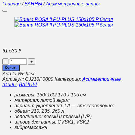
Главная
/
ВАННЫ
/
Асимметричные ванны
61 530
Р
Количество
Ванна
Купить
ROSA
Add to Wishlist
II
Артикул:
CJ210P0000
Категории:
Асимметричные
PU-
ванны
,
ВАННЫ
PLUS
150x105
размеры: 150/ 160/ 170 x 105 см
P
материал: литой акрил
белая
вариант укрепления: LA — стекловолокно;
объем: 210. 235. 260 л
исполнение: левый и правый (L/R)
штора для ванны: CVSK1, VSK2
гидромассажн