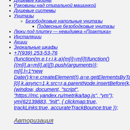
Душевые кабины
Раковины над стиральной машинкой
Душевые системы
Унитазы
Безободковые напольные унитазы
Подвесные безободковые унитазы
Люки под плитку — невидимка «Практика»
Инсталяции
Акции
Зеркальные шкафы
+7(939) 253-53-76
(function(m,e,t,r,i,k,a){m[i]=m[i]||function()
{(m[i].a=m[i].a||[]).push(arguments)};
m[i].l=1*new
Date();k=e.createElement(t),a=e.getElementsBy
[0],k.async=1,k.src=r,a.parentNode.insertBefore(k,
(window, document, "script",
"https://mc.yandex.ru/metrika/tag.js", "ym");
ym(62139883, "init", { clickmap:true,
trackLinks:true, accurateTrackBounce:true });
Авторизация