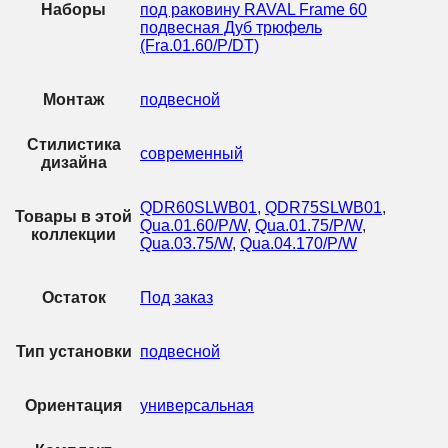
Наборы
под раковину RAVAL Frame 60
подвесная Дуб трюфель
(Fra.01.60/P/DT)
Монтаж
подвесной
Стилистика
современный
дизайна
QDR60SLWB01
,
QDR75SLWB01
,
Товары в этой
Qua.01.60/P/W
,
Qua.01.75/P/W
,
коллекции
Qua.03.75/W
,
Qua.04.170/P/W
Остаток
Под заказ
Тип установки
подвесной
Ориентация
универсальная