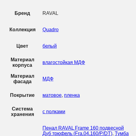
Бренд
RAVAL
Коллекция
Quadro
Цвет
белый
Материал
влагостойкая МДФ
корпуса
Материал
МДФ
фасада
Покрытие
матовое
,
пленка
Система
с полками
хранения
Пенал RAVAL Frame 160 подвесной
Дуб трюфель (Fra.04.160/P/DT)
,
Тумба