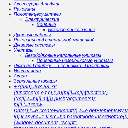
Аксессуары для душа
Раковины
Полотенцесушители
Электрические
Водяные
Боковое подключение
Душевые кабины
Раковины над стиральной машинкой
Душевые системы
Унитазы
Безободковые напольные унитазы
Подвесные безободковые унитазы
Люки под плитку — невидимка «Практика»
Инсталяции
Акции
Зеркальные шкафы
+7(939) 253-53-76
(function(m,e,t,r,i,k,a){m[i]=m[i]||function()
{(m[i].a=m[i].a||[]).push(arguments)};
m[i].l=1*new
Date();k=e.createElement(t),a=e.getElementsBy
[0],k.async=1,k.src=r,a.parentNode.insertBefore(k,
(window, document, "script",