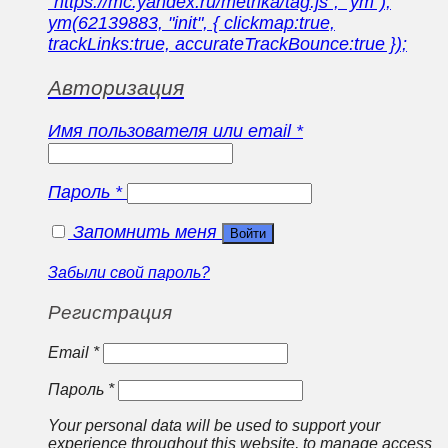
"https://mc.yandex.ru/metrika/tag.js", "ym");
ym(62139883, "init", { clickmap:true,
trackLinks:true, accurateTrackBounce:true });
Авторизация
Имя пользователя или email
*
Пароль
*
Запомнить меня
Войти
Забыли свой пароль?
Регистрация
Email
*
Пароль
*
Your personal data will be used to support your
experience throughout this website, to manage access