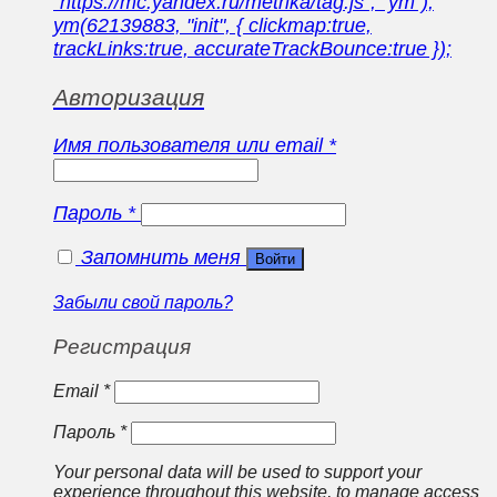
"https://mc.yandex.ru/metrika/tag.js", "ym");
ym(62139883, "init", { clickmap:true,
trackLinks:true, accurateTrackBounce:true });
Авторизация
Имя пользователя или email
*
Пароль
*
Запомнить меня
Войти
Забыли свой пароль?
Регистрация
Email
*
Пароль
*
Your personal data will be used to support your
experience throughout this website, to manage access