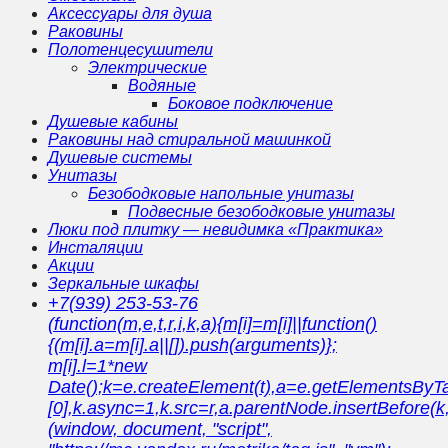
Аксессуары для душа
Раковины
Полотенцесушители
Электрические
Водяные
Боковое подключение
Душевые кабины
Раковины над стиральной машинкой
Душевые системы
Унитазы
Безободковые напольные унитазы
Подвесные безободковые унитазы
Люки под плитку — невидимка «Практика»
Инсталяции
Акции
Зеркальные шкафы
+7(939) 253-53-76
(function(m,e,t,r,i,k,a){m[i]=m[i]||function()
{(m[i].a=m[i].a||[]).push(arguments)};
m[i].l=1*new
Date();k=e.createElement(t),a=e.getElementsBy
[0],k.async=1,k.src=r,a.parentNode.insertBefore(k,
(window, document, "script",