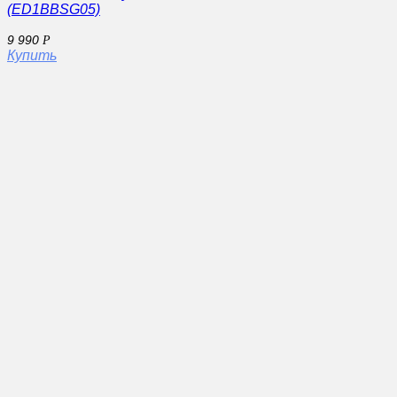
(ED1BBSG05)
9 990
Р
Купить