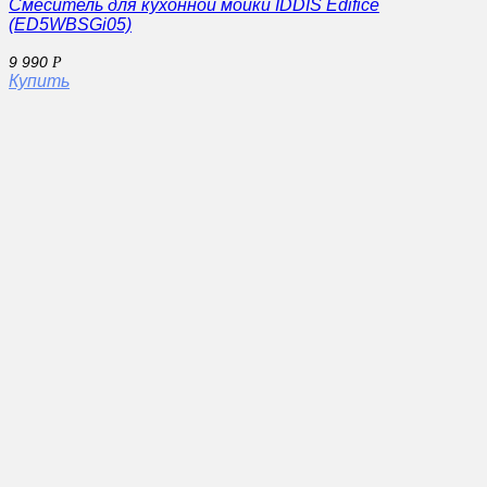
Смеситель для кухонной мойки IDDIS Edifice
(ED5WBSGi05)
9 990
Р
Купить